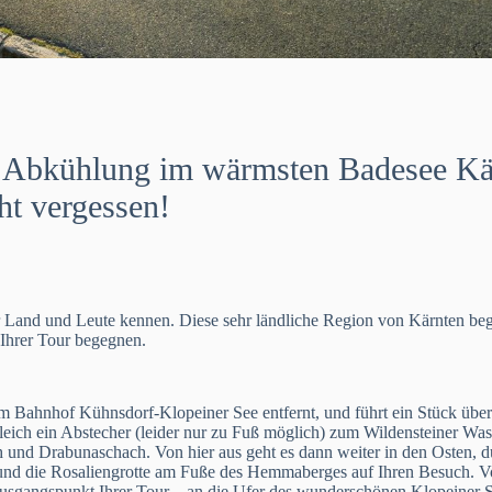
ne Abkühlung im wärmsten Badesee Kä
ht vergessen!
r Land und Leute kennen. Diese sehr ländliche Region von Kärnten beg
 Ihrer Tour begegnen.
om Bahnhof Kühnsdorf-Klopeiner See entfernt, und führt ein Stück übe
eich ein Abstecher (leider nur zu Fuß möglich) zum Wildensteiner Wass
h und Drabunaschach. Von hier aus geht es dann weiter in den Osten, d
 und die Rosaliengrotte am Fuße des Hemmaberges auf Ihren Besuch. Vo
Ausgangspunkt Ihrer Tour – an die Ufer des wunderschönen Klopeiner S