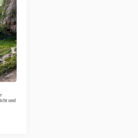
r
icht und