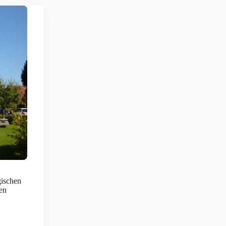
gischen
en