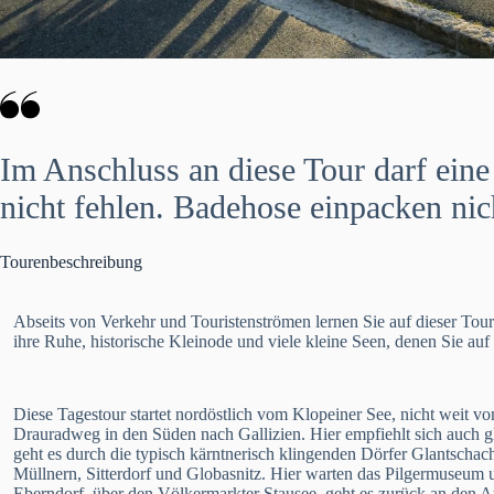
Im Anschluss an diese Tour darf ei
nicht fehlen. Badehose einpacken nic
Tourenbeschreibung
Abseits von Verkehr und Touristenströmen lernen Sie auf dieser Tou
ihre Ruhe, historische Kleinode und viele kleine Seen, denen Sie auf
Diese Tagestour startet nordöstlich vom Klopeiner See, nicht weit v
Drauradweg in den Süden nach Gallizien. Hier empfiehlt sich auch gl
geht es durch die typisch kärntnerisch klingenden Dörfer Glantschac
Müllnern, Sitterdorf und Globasnitz. Hier warten das Pilgermuseum
Eberndorf, über den Völkermarkter Stausee, geht es zurück an den 