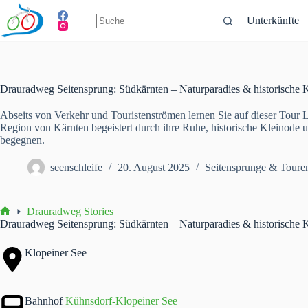
Zum
Inhalt
Unterkünfte
springen
Keine
Ergebnisse
Drauradweg Seitensprung: Südkärnten – Naturparadies & historische 
Abseits von Verkehr und Touristenströmen lernen Sie auf dieser Tour 
Region von Kärnten begeistert durch ihre Ruhe, historische Kleinode u
begegnen.
seenschleife
20. August 2025
Seitensprunge & Toure
Drauradweg Stories
Start
Drauradweg Seitensprung: Südkärnten – Naturparadies & historische 
Klopeiner See
Bahnhof
Kühnsdorf-Klopeiner See