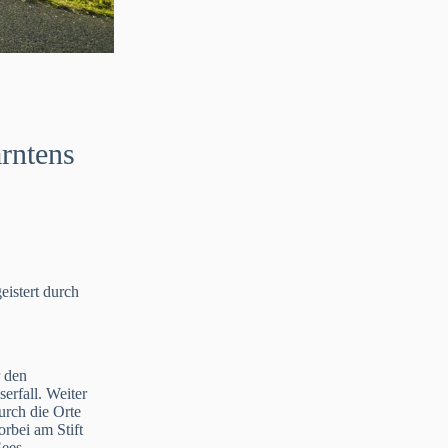
rntens
eistert durch
r den
erfall. Weiter
urch die Orte
rbei am Stift
ees.