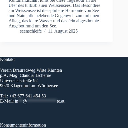
Kulturlandschaft führt Sie diese Tagestour an die
Ufer des türkisblauen Weissensees. Das Besondere
am Weissensee ist die spürbare Harmonie von See
und Natur, die belebende Gegenwelt zum urbanen
Alltag, das klare Wasser und das fein abgestimmte
Angebot rund um den See.
seenschleife
11. August 2025
Kontakt
Verein Drauradweg Wirte Kärnten
p.A. Mag. Claudia Tscherne
Universitätsstraße 92
9020 Klagenfurt am Wörthersee
Tel.: +43 677 641 454 53
E-Mail:
in
**
@
*************
te.at
Konsumenteninformation