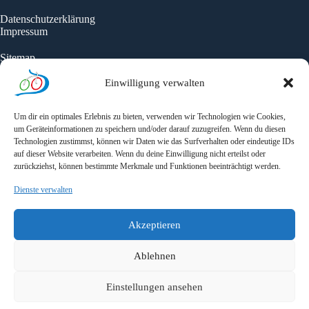
Datenschutzerklärung
Impressum
Sitemap
Einwilligung verwalten
Unterkünfte
Karte
Seitensprünge
Um dir ein optimales Erlebnis zu bieten, verwenden wir Technologien wie Cookies,
Aktuelles
um Geräteinformationen zu speichern und/oder darauf zuzugreifen. Wenn du diesen
Technologien zustimmst, können wir Daten wie das Surfverhalten oder eindeutige IDs
auf dieser Website verarbeiten. Wenn du deine Einwilligung nicht erteilst oder
zurückziehst, können bestimmte Merkmale und Funktionen beeinträchtigt werden.
Newsletter
Dienste verwalten
Newsletter - Jetzt anmelden und auf dem Laufenden bleiben!
Zur Anmeldung
Akzeptieren
Ablehnen
Einstellungen ansehen