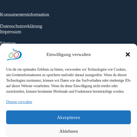
Konsumenteninformation
Datenschutzerklärung
Impressum
Sitemap
Einwilligung verwalten
Unterkünfte
Karte
Seitensprünge
Um dir ein optimales Erlebnis zu bieten, verwenden wir Technologien wie Cookies,
Aktuelles
um Geräteinformationen zu speichern und/oder darauf zuzugreifen. Wenn du diesen
Technologien zustimmst, können wir Daten wie das Surfverhalten oder eindeutige IDs
auf dieser Website verarbeiten. Wenn du deine Einwilligung nicht erteilst oder
zurückziehst, können bestimmte Merkmale und Funktionen beeinträchtigt werden.
Newsletter
Dienste verwalten
Newsletter - Jetzt anmelden und auf dem Laufenden bleiben!
Zur Anmeldung
Akzeptieren
Ablehnen