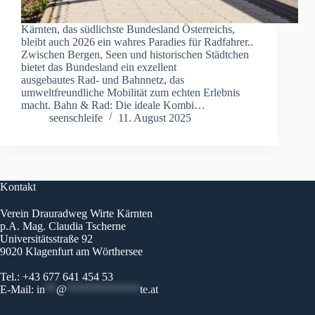
Kärnten, das südlichste Bundesland Österreichs,
bleibt auch 2026 ein wahres Paradies für Radfahrer..
Zwischen Bergen, Seen und historischen Städtchen
bietet das Bundesland ein exzellent
ausgebautes Rad- und Bahnnetz, das
umweltfreundliche Mobilität zum echten Erlebnis
macht. Bahn & Rad: Die ideale Kombi…
seenschleife
11. August 2025
Kontakt
Verein Drauradweg Wirte Kärnten
p.A. Mag. Claudia Tscherne
Universitätsstraße 92
9020 Klagenfurt am Wörthersee
Tel.: +43 677 641 454 53
E-Mail:
in
**
@
*************
te.at